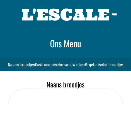
Ons Menu
Naans broodjes
Gastronomische sandwiches
Vegetarische broodjes
Dra
Naans broodjes